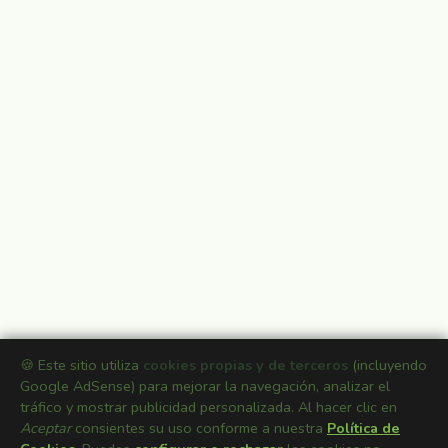
🍪 Este sitio utiliza
cookies propias y de terceros
(incluyendo
Google AdSense) para mejorar la navegación, analizar el
tráfico y mostrar publicidad personalizada. Al hacer clic en
Aceptar
consientes su uso conforme a nuestra
Política de