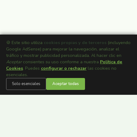
🍪 Este sitio utiliza
cookies propias y de terceros
(incluyendo
Google AdSense) para mejorar la navegación, analizar el
tráfico y mostrar publicidad personalizada. Al hacer clic en
Aceptar
consientes su uso conforme a nuestra
Política de
Cookies
. Puedes
configurar o rechazar
las cookies no
esenciales.
Solo esenciales
Aceptar todas