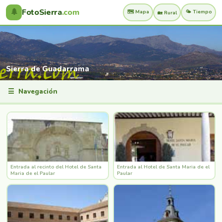
🌲
FotoSierra
.com
🗺️ Mapa
🌤️ Tiempo
🏡 Rural
Sierra de Guadarrama
☰
Navegación
Entrada al recinto del Hotel de Santa
Entrada al Hotel de Santa Maria de el
Maria de el Paular
Paular