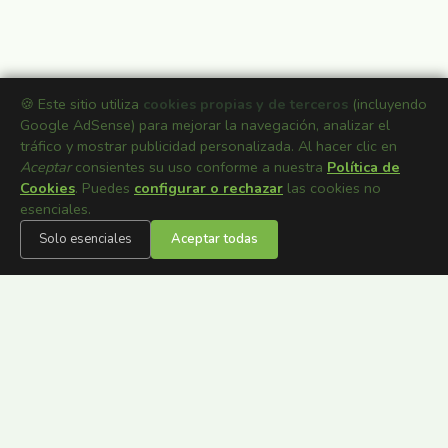
🍪 Este sitio utiliza
cookies propias y de terceros
(incluyendo
Google AdSense) para mejorar la navegación, analizar el
tráfico y mostrar publicidad personalizada. Al hacer clic en
Aceptar
consientes su uso conforme a nuestra
Política de
Cookies
. Puedes
configurar o rechazar
las cookies no
esenciales.
Solo esenciales
Aceptar todas