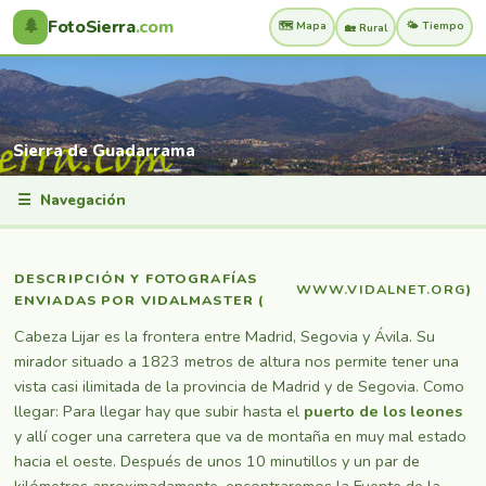
🌲
FotoSierra
.com
🗺️ Mapa
🌤️ Tiempo
🏡 Rural
Sierra de Guadarrama
☰
Navegación
DESCRIPCIÓN Y FOTOGRAFÍAS
WWW.VIDALNET.ORG
)
ENVIADAS POR VIDALMASTER (
Cabeza Lijar es la frontera entre Madrid, Segovia y Ávila. Su
mirador situado a 1823 metros de altura nos permite tener una
vista casi ilimitada de la provincia de Madrid y de Segovia. Como
llegar: Para llegar hay que subir hasta el
puerto de los leones
y allí coger una carretera que va de montaña en muy mal estado
hacia el oeste. Después de unos 10 minutillos y un par de
kilómetros aproximadamente, encontraremos la Fuente de la