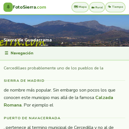
🌲
FotoSierra
.com
🗺️ Mapa
🌤️ Tiempo
🏡 Rural
Sierra de Guadarrama
☰
Navegación
Cercedillaes probablemente uno de los pueblos de la
SIERRA DE MADRID
de nombre más popular. Sin embargo son pocos los que
conocen este municipio mas allá de la famosa
Calzada
Romana
. Por ejemplo el
PUERTO DE NAVACERRADA
, pertenece al termino municipal de Cercedilla y no al de