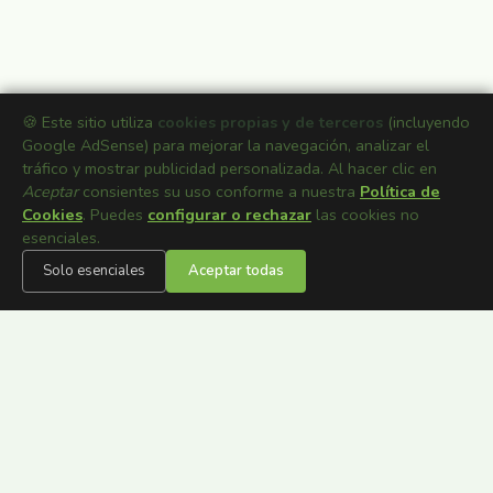
🍪 Este sitio utiliza
cookies propias y de terceros
(incluyendo
Google AdSense) para mejorar la navegación, analizar el
tráfico y mostrar publicidad personalizada. Al hacer clic en
Aceptar
consientes su uso conforme a nuestra
Política de
Cookies
. Puedes
configurar o rechazar
las cookies no
esenciales.
Solo esenciales
Aceptar todas