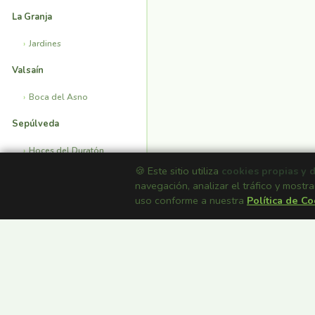
La Granja
Jardines
Valsaín
Boca del Asno
Sepúlveda
Hoces del Duratón
🍪 Este sitio utiliza
cookies propias y 
Ermita San Frutos
navegación, analizar el tráfico y mostra
uso conforme a nuestra
Política de C
INFORMACIÓN
Mapa Satélite
Casas Rurales
Fondos de Pantalla