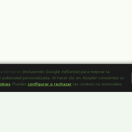
de terceros
(incluyendo Google AdSense) para mejorar la
r publicidad personalizada. Al hacer clic en
Aceptar
consientes su
ookies
. Puedes
configurar o rechazar
las cookies no esenciales.