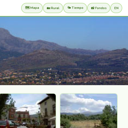
🗺️ Mapa
🌤️ Tiempo
🏡 Rural
📸 Fondos
EN