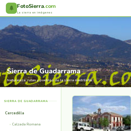
FotoSierra
.com
🌲
La sierra en imágenes
Sierra de Guadarrama
Naturaleza, rutas y pueblos de la sierra madrileña
SIERRA DE GUADARRAMA
Cercedilla
Calzada Romana