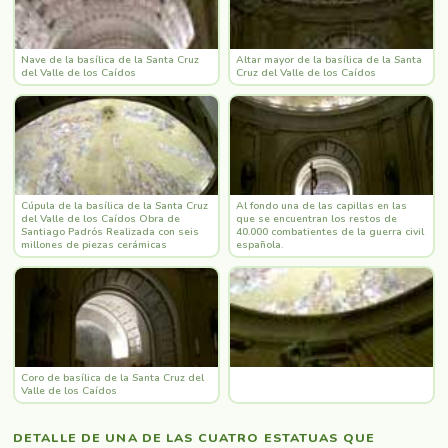
Nave de la basílica de la Santa Cruz
Altar mayor de la basílica de la Santa
del Valle de los Caídos
Cruz del Valle de los Caídos
Cúpula de la basílica de la Santa Cruz
Al fondo una de las capillas en las
del Valle de los Caídos Obra de
que se encuentran los restos de
Santiago Padrós Realizada con seis
40.000 combatientes de la guerra civil
millones de piezas cerámicas
española.
Coro de basílica de la Santa Cruz del
Valle de los Caídos
DETALLE DE UNA DE LAS CUATRO ESTATUAS QUE