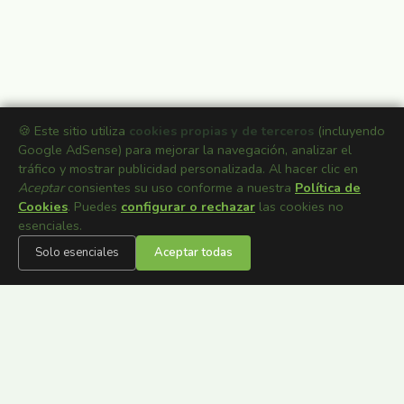
🍪 Este sitio utiliza
cookies propias y de terceros
(incluyendo
Google AdSense) para mejorar la navegación, analizar el
tráfico y mostrar publicidad personalizada. Al hacer clic en
Aceptar
consientes su uso conforme a nuestra
Política de
Cookies
. Puedes
configurar o rechazar
las cookies no
esenciales.
Solo esenciales
Aceptar todas