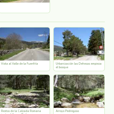
Vista al Valle de la Fuenfría
Urbanización las Dehesas empieza
el bosque
Restos de la Calzada Romana
Arroyo Pedregoso