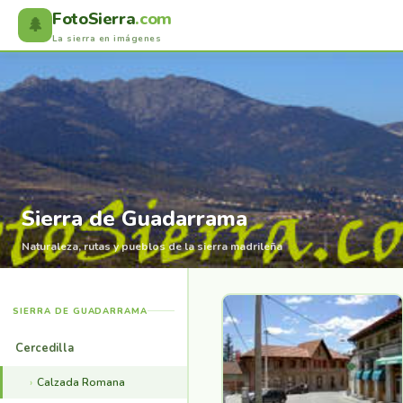
FotoSierra
.com
🌲
La sierra en imágenes
Sierra de Guadarrama
Naturaleza, rutas y pueblos de la sierra madrileña
SIERRA DE GUADARRAMA
Cercedilla
Calzada Romana