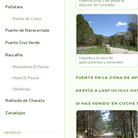
Fuenfría unos 2 km desde la
estación de Cercedilla
Peñalara
Puerto de Cotos
Puerto de Navacerrada
Puerto Cruz Verde
Rascafría
Llegada a la zona de
aparcamientos y merendero
Monasterio El Paular
FUENTE EN LA ZONA DE A
Hotel El Paular
Valdesquí
DESVÍO A LAS
PISCINAS NA
Robledo de Chavela
SI HAS VENIDO EN COCHE
Zarzalejos
SEGOVIA