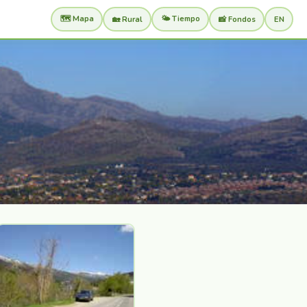
🗺️ Mapa
🌤️ Tiempo
🏡 Rural
📸 Fondos
EN