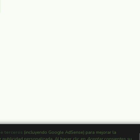
de terceros
(incluyendo Google AdSense) para mejorar la
r publicidad personalizada. Al hacer clic en
Aceptar
consientes su