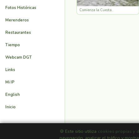
Fotos Históricas
Comienza la Cuesta.
Merenderos
Restaurantes
Tiempo
Webcam DGT
Links
Mi IP
English
Inicio
🍪 Este sitio utiliza
cookies propias y 
navegación, analizar el tráfico y mostra