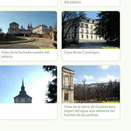
del palacio
Vista de la fachada noreste del
Casa de los Canónigos
palacio
Vista de la sierra de Guadarrama,
origen del agua que alimenta las
fuentes de los jardines