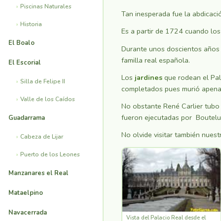
Piscinas Naturales
Tan inesperada fue la abdicació
Historia
Es a partir de 1724 cuando los
El Boalo
Durante unos doscientos años co
familla real española.
El Escorial
Los
jardines
que rodean el Pal
Silla de Felipe II
completados pues murió apena
Valle de los Caídos
No obstante René Carlier tubo 
fueron ejecutadas por Boutel
Guadarrama
No olvide visitar también nuest
Cabeza de Lijar
Puerto de los Leones
Manzanares el Real
Mataelpino
Navacerrada
Vista del Palacio Real desde el