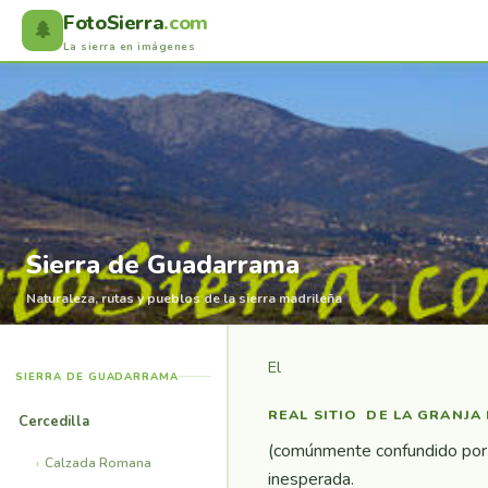
FotoSierra
.com
🌲
La sierra en imágenes
Sierra de Guadarrama
Naturaleza, rutas y pueblos de la sierra madrileña
El
SIERRA DE GUADARRAMA
REAL SITIO DE LA GRANJA
Cercedilla
(comúnmente confundido por S
Calzada Romana
inesperada.