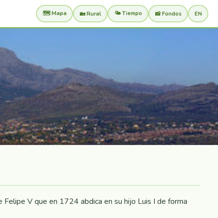
🗺️ Mapa
🌤️ Tiempo
🏡 Rural
📸 Fondos
EN
 Felipe V que en 1724 abdica en su hijo Luis I de forma