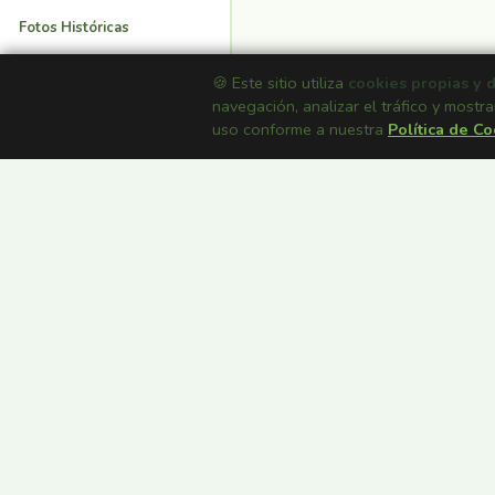
Fotos Históricas
Merenderos
🍪 Este sitio utiliza
cookies propias y 
navegación, analizar el tráfico y mostra
Restaurantes
uso conforme a nuestra
Política de C
Tiempo
Webcam DGT
Links
Mi IP
English
Inicio