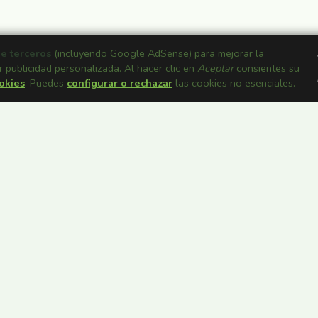
de terceros
(incluyendo Google AdSense) para mejorar la
r publicidad personalizada. Al hacer clic en
Aceptar
consientes su
ookies
. Puedes
configurar o rechazar
las cookies no esenciales.