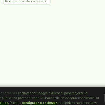
Remontes de la estación de esquí
de terceros
(incluyendo Google AdSense) para mejorar la
r publicidad personalizada. Al hacer clic en
Aceptar
consientes su
ookies
. Puedes
configurar o rechazar
las cookies no esenciales.