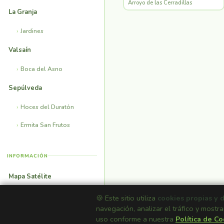
Arroyo de las Cerradillas
La Granja
Jardines
Valsaín
Boca del Asno
Sepúlveda
Hoces del Duratón
Ermita San Frutos
INFORMACIÓN
Mapa Satélite
Casas Rurales
🍪 Este sitio utiliza
cookies propias y 
navegación, analizar el tráfico y mostra
Fondos de Pantalla
uso conforme a nuestra
Política de C