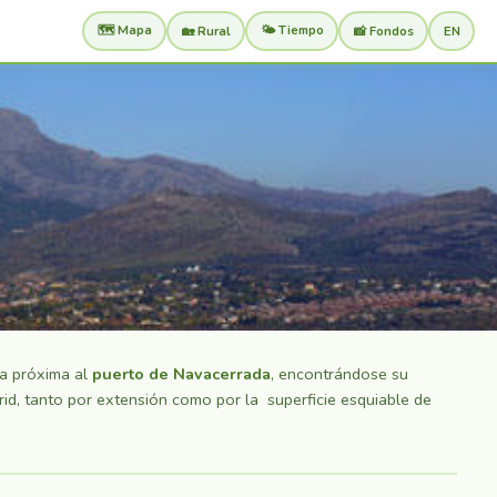
🗺️ Mapa
🌤️ Tiempo
🏡 Rural
📸 Fondos
EN
a próxima al
puerto de Navacerrada
, encontrándose su
rid, tanto por extensión como por la superficie esquiable de