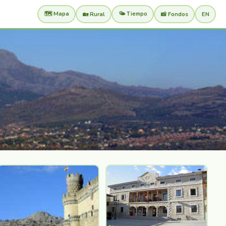
🗺️ Mapa
🌤️ Tiempo
🏡 Rural
📸 Fondos
EN