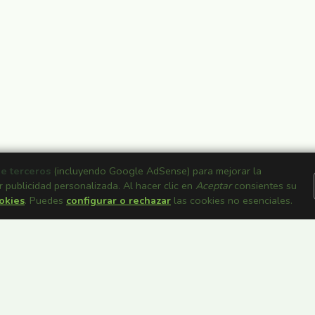
de terceros
(incluyendo Google AdSense) para mejorar la
r publicidad personalizada. Al hacer clic en
Aceptar
consientes su
ookies
. Puedes
configurar o rechazar
las cookies no esenciales.