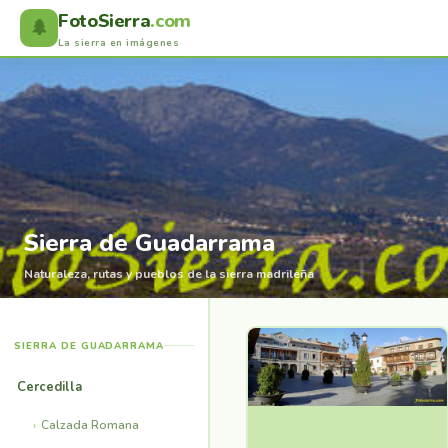
FotoSierra
.com
🌲
La sierra en imágenes
Sierra de Guadarrama
Naturaleza, rutas y pueblos de la sierra madrileña
SIERRA DE GUADARRAMA
Cercedilla
Calzada Romana