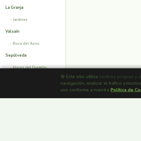
La Granja
Jardines
Valsaín
Boca del Asno
Sepúlveda
Hoces del Duratón
🍪 Este sitio utiliza
cookies propias y 
Ermita San Frutos
navegación, analizar el tráfico y mostra
uso conforme a nuestra
Política de C
INFORMACIÓN
Mapa Satélite
Casas Rurales
Fondos de Pantalla