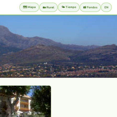
🗺️ Mapa
🌤️ Tiempo
🏡 Rural
📸 Fondos
EN