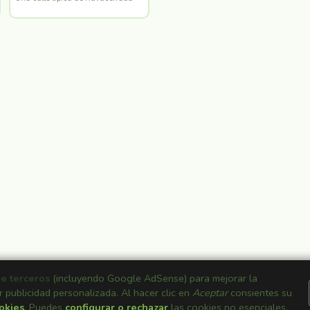
de terceros
(incluyendo Google AdSense) para mejorar la
r publicidad personalizada. Al hacer clic en
Aceptar
consientes su
ookies
. Puedes
configurar o rechazar
las cookies no esenciales.