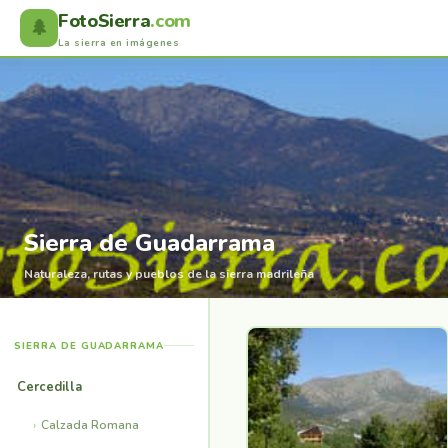
FotoSierra
.com
🌲
La sierra en imágenes
Sierra de Guadarrama
Naturaleza, rutas y pueblos de la sierra madrileña
SIERRA DE GUADARRAMA
Cercedilla
Calzada Romana