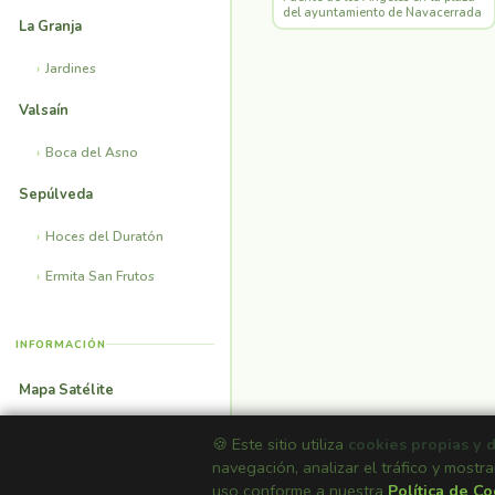
del ayuntamiento de Navacerrada
La Granja
Jardines
Valsaín
Boca del Asno
Sepúlveda
Hoces del Duratón
Ermita San Frutos
INFORMACIÓN
Mapa Satélite
Casas Rurales
🍪 Este sitio utiliza
cookies propias y 
navegación, analizar el tráfico y mostra
Fondos de Pantalla
uso conforme a nuestra
Política de C